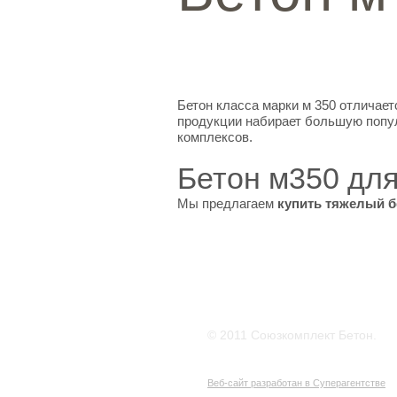
Бетон класса марки м 350 отличае
продукции набирает большую попул
комплексов.
Бетон м350 дл
Мы предлагаем
купить тяжелый бе
© 2011 Союзкомплект Бетон.
Веб-сайт разработан в Суперагентстве