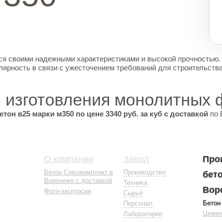
тся своими надежными характеристиками и высокой прочностью.
ярность в связи с ужесточением требований для строительств
я изготовления монолитных 
тон в25 марки м350 по цене 3340 руб. за куб с доставкой
по 
О компании
Завод
Про
Бетон Союзкомплект в
Производство
бето
Воронеже с доставкой
Техника
Вор
Фото-экскурсия
Сырьё
Бетон
Персонал
Цемен
Лаборатория