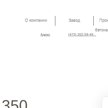
О компании
Завод
Про
бетона
Адрес
(473) 202-59-49...
 350