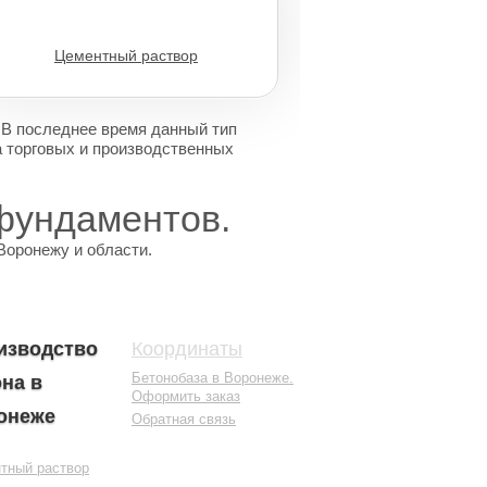
Цементный раствор
 В последнее время данный тип
а торговых и производственных
фундаментов.
Воронежу и области.
изводство
Координаты
Бетонобаза в Воронеже.
на в
Оформить заказ
онеже
Обратная связь
тный раствор